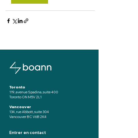
Toronto
119, avenue Spadina, suite 400
Toronto ON M5V 2L1
Vancouver
134, rue Abbott, suite 304
Vancouver BC V6B 2K4
Entrer en contact
________