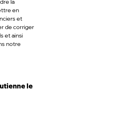
dre la 
ttre en 
nciers et 
r de corriger 
 et ainsi 
ns notre 
utienne le 