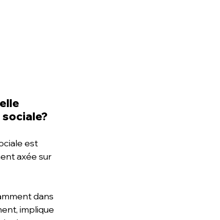
lle 
 sociale?
ciale est 
ent axée sur 
tamment dans 
ent, implique 