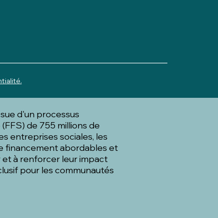
_______________________________________
tialité.
issue d'un processus
 (FFS) de 755 millions de
es entreprises sociales, les
 de financement abordables et
 et à renforcer leur impact
clusif pour les communautés