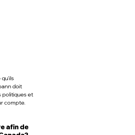
qu’ils 
oann doit 
politiques et 
ur compte.
e afin de 