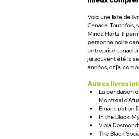
mieux comprend
Voici une liste de l
Canada. Toutefois, s
Minda Harts. Il per
personne noire dans
entreprise canadien
j’ai souvent été la
années, et j’ai comp
Autres livres in
La pendaison d’A
Montréal d’Afu
Emancipation D
In the Black: M
Viola Desmond:
The Black Soci