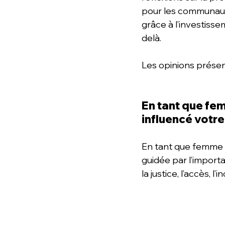
pour les communaut
grâce à l’investisse
delà.
Les opinions présent
En tant que fe
influencé votr
En tant que femme n
guidée par l’import
la justice, l’accès, l’