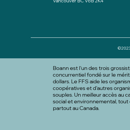
Vancouver BC V6B 2K4
______________________________________
©2023 
Boann est l'un des trois grossi
concurrentiel fondé sur le mérit
dollars. Le FFS aide les organism
coopératives et d'autres organi
souples. Un meilleur accès au ca
social et environnemental, tou
partout au Canada.