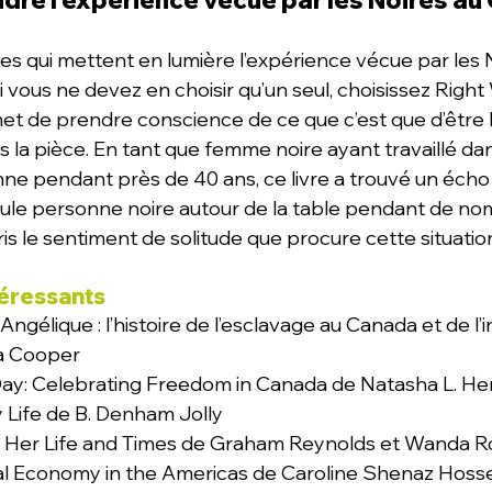
re l’expérience vécue par les Noires a
ivres qui mettent en lumière l’expérience vécue par les 
i vous ne devez en choisir qu’un seul, choisissez Right
met de prendre conscience de ce que c’est que d’être l
 la pièce. En tant que femme noire ayant travaillé da
ne pendant près de 40 ans, ce livre a trouvé un écho 
 seule personne noire autour de la table pendant de n
ris le sentiment de solitude que procure cette situatio
téressants
ngélique : l’histoire de l’esclavage au Canada et de l’
a Cooper
ay: Celebrating Freedom in Canada de Natasha L. He
y Life de B. Denham Jolly
 Her Life and Times de Graham Reynolds et Wanda 
al Economy in the Americas de Caroline Shenaz Hoss