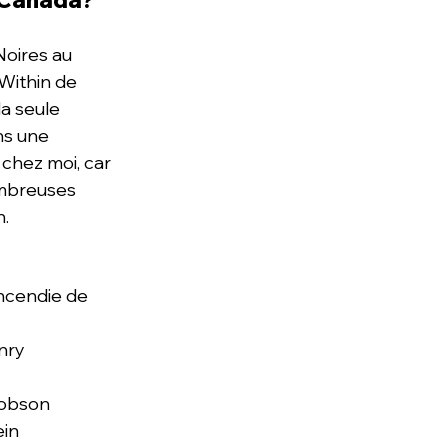
u Canada?
Noires au 
 Within de 
a seule 
ns une 
chez moi, car 
ombreuses 
n.
incendie de 
nry
Robson
ein