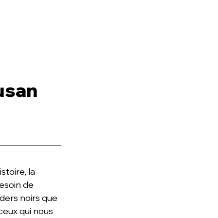
IR
GOUVERNANCE
NOUVELLES
Susan
toire, la 
esoin de 
ders noirs que 
ceux qui nous 