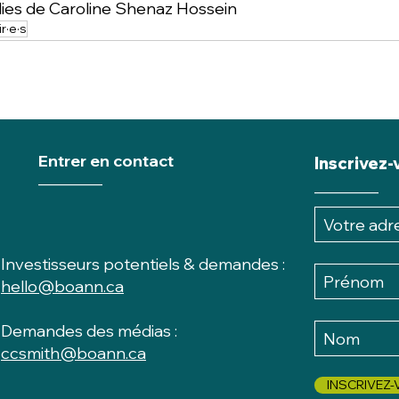
ies de Caroline Shenaz Hossein
r·e·s
Entrer en contact
Inscrivez-
________
________
Investisseurs potentiels & demandes :
hello@boann.ca
Demandes des médias :
ccsmith@boann.ca
INSCRIVEZ