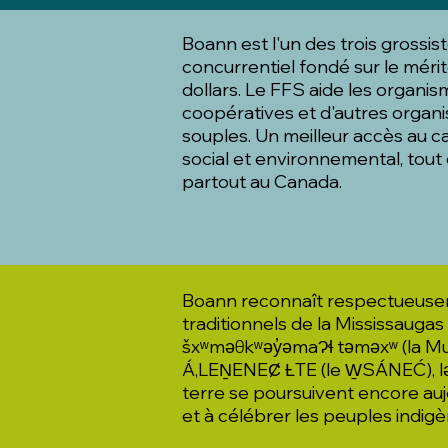
Boann est l'un des trois grossi
concurrentiel fondé sur le mérit
dollars. Le FFS aide les organism
coopératives et d'autres organi
souples. Un meilleur accès au ca
social et environnemental, tou
partout au Canada.
Boann reconnaît respectueuseme
traditionnels de la Mississauga
šxʷməθkʷəy̓əmaɁɬ təməxʷ (la Mus
Á,LEṈENEȻ ȽTE (le W̱SÁNEĆ), lək
terre se poursuivent encore auj
et à célébrer les peuples indigè