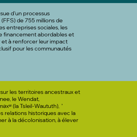
issue d'un processus
 (FFS) de 755 millions de
es entreprises sociales, les
 de financement abordables et
 et à renforcer leur impact
clusif pour les communautés
r les territoires ancestraux et
unee, le Wendat,
ʷ (la Tsleil-Waututh), ̓
 relations historiques avec la
r à la décolonisation, à élever