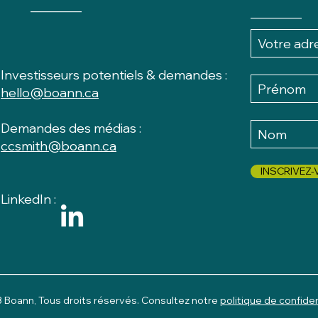
________
________
Investisseurs potentiels & demandes :
hello@boann.ca
Demandes des médias :
ccsmith@boann.ca
INSCRIVEZ
LinkedIn :
_________________________________________________
Boann, Tous droits réservés. Consultez notre
politique de confiden