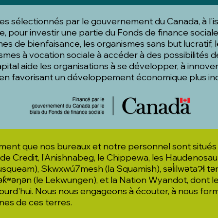
stes sélectionnés par le gouvernement du Canada, à l'
e, pour investir une partie du Fonds de finance sociale
es de bienfaisance, les organismes sans but lucratif, l
smes à vocation sociale à accéder à des possibilités
pital aide les organisations à se développer, à innover
t en favorisant un développement économique plus in
nt que nos bureaux et notre personnel sont situés su
s de Credit, l’Anishnabeg, le Chippewa, les Haudenosa
queam), Skwxwú7mesh (la Squamish), səl̓ilwətaɁɬ təməx
̓ʷəŋən (le Lekwungen), et la Nation Wyandot, dont les
ourd'hui. Nous nous engageons à écouter, à nous forme
nes de ces terres.