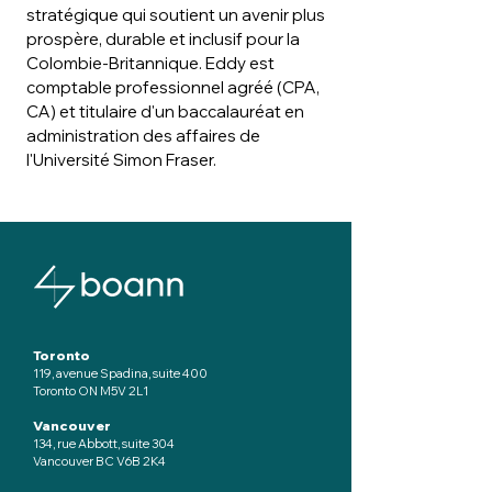
stratégique qui soutient un avenir plus
prospère, durable et inclusif pour la
Colombie-Britannique. Eddy est
comptable professionnel agréé (CPA,
CA) et titulaire d'un baccalauréat en
administration des affaires de
l'Université Simon Fraser.
Toronto
119, avenue Spadina, suite 400
Toronto ON M5V 2L1
Vancouver
134, rue Abbott, suite 304
Vancouver BC V6B 2K4